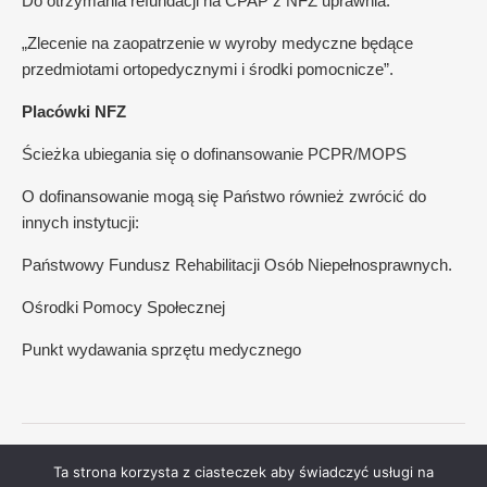
Do otrzymania refundacji na CPAP z NFZ uprawnia:
„Zlecenie na zaopatrzenie w wyroby medyczne będące
przedmiotami ortopedycznymi i środki pomocnicze”.
Placówki NFZ
Ścieżka ubiegania się o dofinansowanie PCPR/MOPS
O dofinansowanie mogą się Państwo również zwrócić do
innych instytucji:
Państwowy Fundusz Rehabilitacji Osób Niepełnosprawnych.
Ośrodki Pomocy Społecznej
Punkt wydawania sprzętu medycznego
Copyright © 2026 Oddechowy.pl | Wszelkie prawa zastrzeżone.
Ta strona korzysta z ciasteczek aby świadczyć usługi na