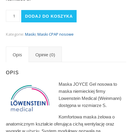
ilość JOYCE Gel (Weinmann Medical/Lowenstein Medical) rozmi
DODAJ DO KOSZYKA
Kategorie:
Maski
,
Maski CPAP nosowe
Opis
Opinie (0)
OPIS
Maska JOYCE Gel nosowa to
maska niemieckiej firmy
Lowenstein Medical (Weinmann)
dostępna w rozmiarze S.
Komfortowa maska żelowa o
anatomicznym kształcie oferująca cichą wentylację oraz
wygodę w użyciu. System modułowy pozwala na