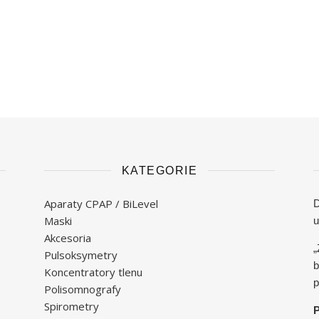
KATEGORIE
Aparaty CPAP / BiLevel
D
Maski
u
Akcesoria
„
Pulsoksymetry
b
Koncentratory tlenu
p
Polisomnografy
Spirometry
P