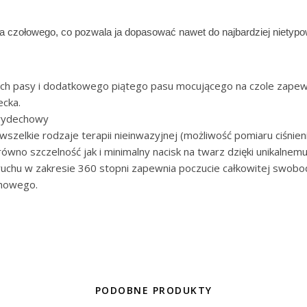
zołowego, co pozwala ja dopasować nawet do najbardziej nietypo
ich pasy i dodatkowego piątego pasu mocującego na czole zapewni
ecka.
 wydechowy
elkie rodzaje terapii nieinwazyjnej (możliwość pomiaru ciśnienia
no szczelność jak i minimalny nacisk na twarz dzięki unikalnemu
ruchu w zakresie 360 stopni zapewnia poczucie całkowitej swobo
chowego.
PODOBNE PRODUKTY