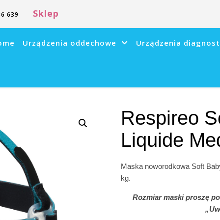
Sklep
6 639
ome
Urządzenia oddechowe
Urządzenia diagnos
Respireo So
Liquide Med
Maska noworodkowa Soft Baby.
kg.
Rozmiar maski proszę po
„Uw