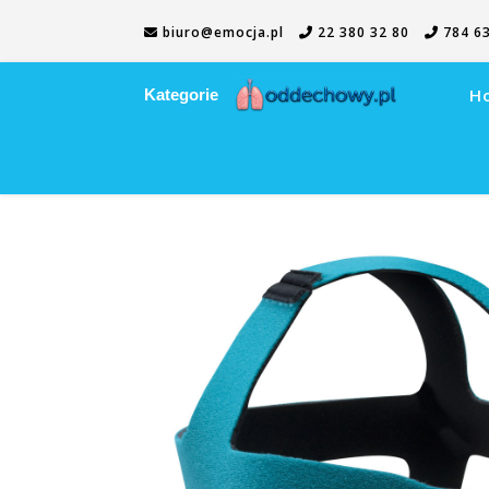
biuro@emocja.pl
22 380 32 80
784 63
H
Kategorie