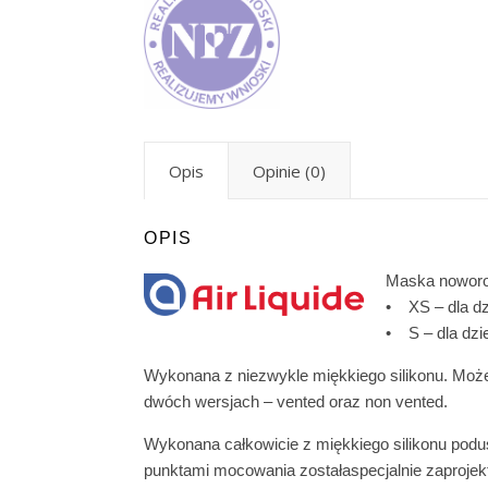
Opis
Opinie (0)
OPIS
Maska noworod
• XS – dla dz
• S – dla dzi
Wykonana z niezwykle miękkiego silikonu. Może
dwóch wersjach – vented oraz non vented.
Wykonana całkowicie z miękkiego silikonu podu
punktami mocowania zostałaspecjalnie zaprojek