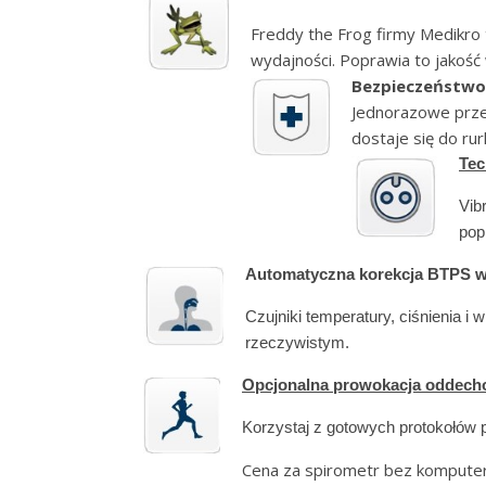
Freddy the Frog firmy Medikro 
wydajności. Poprawia to jakość
Bezpieczeństwo
Jednorazowe przet
dostaje się do ru
Tec
Vib
pop
Automatyczna korekcja BTPS w
Czujniki temperatury, ciśnienia 
rzeczywistym.
Opcjonalna prowokacja oddec
Korzystaj z gotowych protokołów p
Cena za spirometr bez komputer