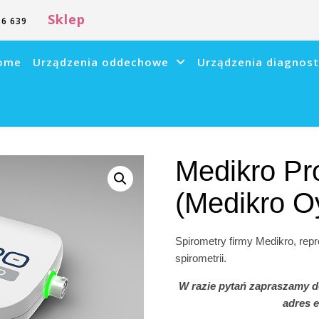
Sklep
6 639
ome
Urządzenia oddechowe
Urządzenia diagnos
Medikro Pro
(Medikro O
Spirometry firmy Medikro, repr
spirometrii.
W razie pytań zapraszamy d
adres 