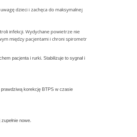
 uwagę dzieci i zachęca do maksymalnej
oli infekcji. Wydychane powietrze nie
owym między pacjentami i chroni spirometr
m pacjenta i rurki. Stabilizuje to sygnał i
ają prawdziwą korekcję BTPS w czasie
j zupełnie nowe.