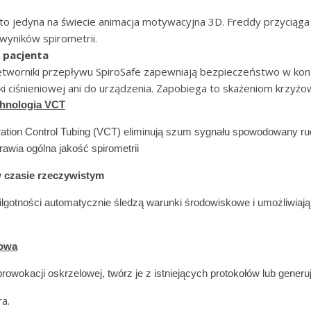
to jedyna na świecie animacja motywacyjna 3D. Freddy przyciąga
 wyników spirometrii.
 pacjenta
worniki przepływu SpiroSafe zapewniają bezpieczeństwo w kontr
rki ciśnieniowej ani do urządzenia. Zapobiega to skażeniom krzyż
hnologia VCT
ration Control Tubing (VCT) eliminują szum sygnału spowodowany ruche
rawia ogólna jakość spirometrii
 czasie rzeczywistym
i wilgotności automatycznie śledzą warunki środowiskowe i umożliwi
howa
rowokacji oskrzelowej, twórz je z istniejących protokołów lub generu
a.