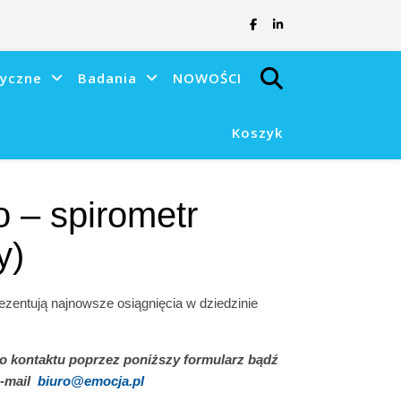
tyczne
Badania
NOWOŚCI
Koszyk
 – spirometr
y)
ezentują najnowsze osiągnięcia w dziedzinie
o kontaktu poprzez poniższy formularz bądź
e-mail
biuro@emocja.pl