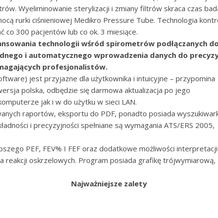
ltrów. Wyeliminowanie sterylizacji i zmiany filtrów skraca czas bad
cą rurki ciśnieniowej Medikro Pressure Tube. Technologia kontrol
 co 300 pacjentów lub co ok. 3 miesiące.
ansowania technologii wśród spirometrów podłączanych 
dnego i automatycznego wprowadzenia danych do precyzyjny
magających profesjonalistów.
ftware) jest przyjazne
dla użytkownika i intuicyjne – przypomina
rsja polska, odbędzie się darmowa aktualizacja po jego
komputerze jak i w do użytku w sieci LAN.
wanych raportów, eksportu do PDF, ponadto posiada wyszukiwar
kładności i precyzyjności spełniane są wymagania ATS/ERS 2005,
lepszego PEF, FEV% I FEF oraz dodatkowe możliwości interpretacji
ania reakcji oskrzelowych. Program posiada grafikę trójwymiarową,
Najważniejsze zalety