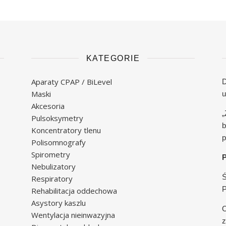
KATEGORIE
Aparaty CPAP / BiLevel
D
Maski
u
Akcesoria
„
Pulsoksymetry
b
Koncentratory tlenu
p
Polisomnografy
Spirometry
P
Nebulizatory
Ś
Respiratory
Rehabilitacja oddechowa
Asystory kaszlu
O
Wentylacja nieinwazyjna
z