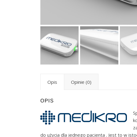
Opis
Opinie (0)
OPIS
S
k
z
do użycia dla jednego pacjenta . Jest to w i