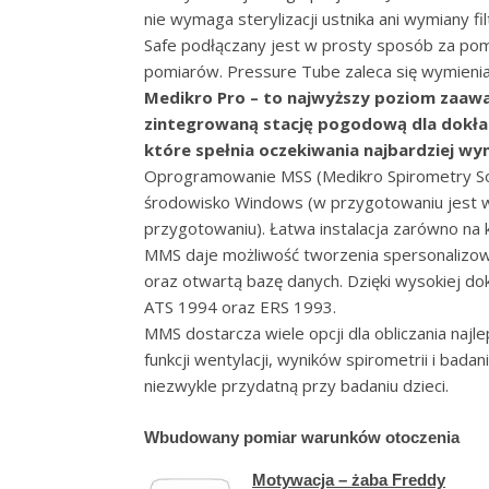
nie wymaga sterylizacji ustnika ani wymiany fi
Safe podłączany jest w prosty sposób za pomo
pomiarów. Pressure Tube zaleca się wymieniać
Medikro Pro – to najwyższy poziom zaaw
zintegrowaną stację pogodową dla dokła
które spełnia oczekiwania najbardziej wy
Oprogramowanie MSS (Medikro Spirometry So
środowisko Windows (w przygotowaniu jest we
przygotowaniu). Łatwa instalacja zarówno na 
MMS daje możliwość tworzenia spersonalizo
oraz otwartą bazę danych. Dzięki wysokiej do
ATS 1994 oraz ERS 1993.
MMS dostarcza wiele opcji dla obliczania naj
funkcji wentylacji, wyników spirometrii i bad
niezwykle przydatną przy badaniu dzieci.
Wbudowany pomiar warunków otoczenia
Motywacja – żaba Freddy