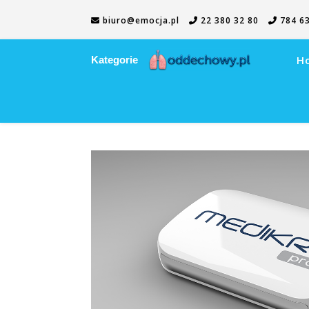
biuro@emocja.pl
22 380 32 80
784 63
H
Kategorie