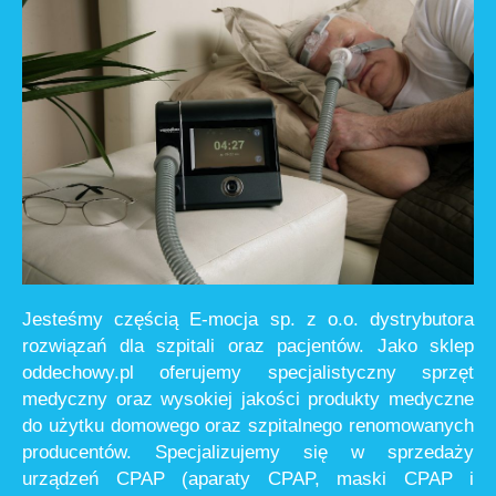
Jesteśmy częścią E-mocja sp. z o.o. dystrybutora
rozwiązań dla szpitali oraz pacjentów. Jako sklep
oddechowy.pl oferujemy specjalistyczny sprzęt
medyczny oraz wysokiej jakości produkty medyczne
do użytku domowego oraz szpitalnego renomowanych
producentów. Specjalizujemy się w sprzedaży
urządzeń CPAP (aparaty CPAP, maski CPAP i