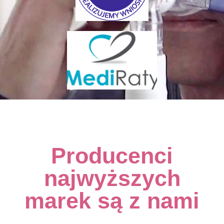
Producenci
najwyższych
marek są z nami