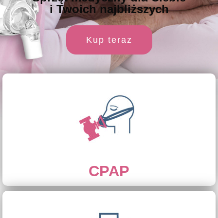
i Twoich najbliższych
Kup teraz
CPAP