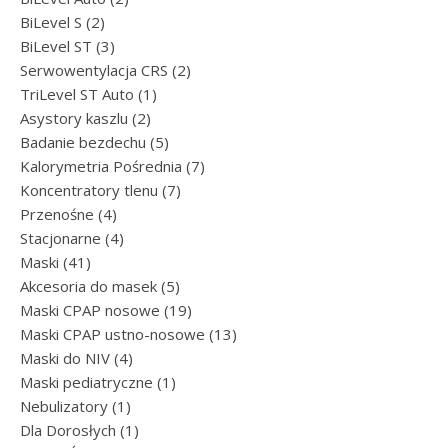
2 produkty
BiLevel S
2
3 produkty
BiLevel ST
3
2 produkty
Serwowentylacja CRS
2
1 produkt
TriLevel ST Auto
1
2 produkty
Asystory kaszlu
2
5 produktów
Badanie bezdechu
5
7 produktów
Kalorymetria Pośrednia
7
7 produktów
Koncentratory tlenu
7
4 produkty
Przenośne
4
4 produkty
Stacjonarne
4
41 produktów
Maski
41
5 produktów
Akcesoria do masek
5
19 produktów
Maski CPAP nosowe
19
13 produktów
Maski CPAP ustno-nosowe
13
4 produkty
Maski do NIV
4
1 produkt
Maski pediatryczne
1
1 produkt
Nebulizatory
1
1 produkt
Dla Dorosłych
1