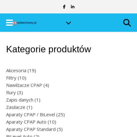
Kategorie produktów
19 produktów
Akcesoria
19
10 produktów
Filtry
10
4 produkty
Nawilżacze CPAP
4
3 produkty
Rury
3
1 produkt
Zapis danych
1
1 produkt
Zasilacze
1
25 produktów
Aparaty CPAP / BiLevel
25
10 produktów
Aparaty CPAP Auto
10
5 produktów
Aparaty CPAP Standard
5
2 produkty
BiLevel Auto
2