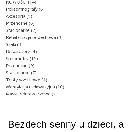
14 produktów
NOWOŚCI
14
8 produktów
Polisomnografy
8
1 produkt
Akcesoria
1
6 produktów
Przenośne
6
2 produkty
Stacjonarne
2
3 produkty
Rehabilitacja oddechowa
3
3 produkty
Ssaki
3
4 produkty
Respiratory
4
15 produktów
Spirometry
15
9 produktów
Przenośne
9
7 produktów
Stacjonarne
7
4 produkty
Testy wysiłkowe
4
10 produktów
Wentylacja nieinwazyjna
10
1 produkt
Maski pełnotwarzowe
1
Bezdech senny u dzieci, a