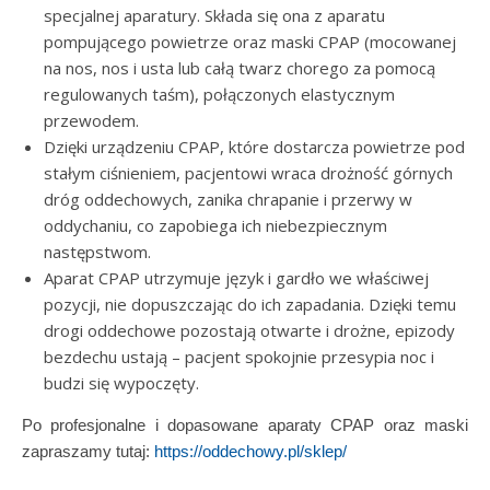
specjalnej aparatury. Składa się ona z aparatu
pompującego powietrze oraz maski CPAP (mocowanej
na nos, nos i usta lub całą twarz chorego za pomocą
regulowanych taśm), połączonych elastycznym
przewodem.
Dzięki urządzeniu CPAP, które dostarcza powietrze pod
stałym ciśnieniem, pacjentowi wraca drożność górnych
dróg oddechowych, zanika chrapanie i przerwy w
oddychaniu, co zapobiega ich niebezpiecznym
następstwom.
Aparat CPAP utrzymuje język i gardło we właściwej
pozycji, nie dopuszczając do ich zapadania. Dzięki temu
drogi oddechowe pozostają otwarte i drożne, epizody
bezdechu ustają – pacjent spokojnie przesypia noc i
budzi się wypoczęty.
Po profesjonalne i dopasowane aparaty CPAP oraz maski
zapraszamy tutaj:
https://oddechowy.pl/sklep/