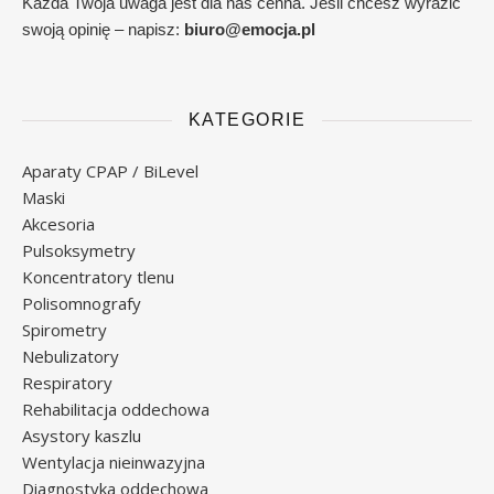
Każda Twoja uwaga jest dla nas cenna. Jeśli chcesz wyrazić
swoją opinię – napisz:
biuro@emocja.pl
KATEGORIE
Aparaty CPAP / BiLevel
Maski
Akcesoria
Pulsoksymetry
Koncentratory tlenu
Polisomnografy
Spirometry
Nebulizatory
Respiratory
Rehabilitacja oddechowa
Asystory kaszlu
Wentylacja nieinwazyjna
Diagnostyka oddechowa