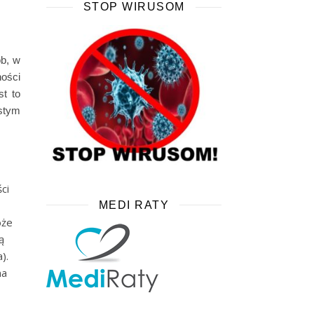
STOP WIRUSOM
ób, w
ości
st to
stym
ci
MEDI RATY
oże
ą
).
na