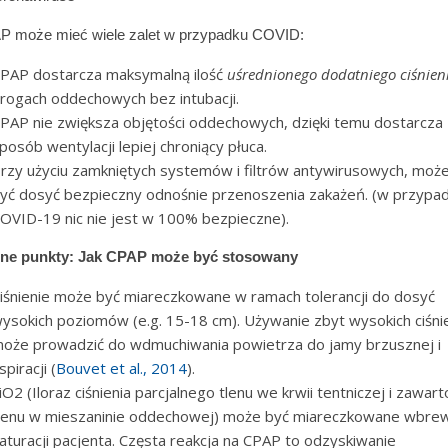
P może mieć wiele zalet w przypadku COVID:
PAP dostarcza maksymalną ilość
uśrednionego dodatniego ciśnien
rogach oddechowych bez intubacji.
PAP nie zwiększa objętości oddechowych, dzięki temu dostarcza
posób wentylacji lepiej chroniący płuca.
rzy użyciu zamkniętych systemów i filtrów antywirusowych, moż
yć dosyć bezpieczny odnośnie przenoszenia zakażeń. (w przypa
OVID-19 nic nie jest w 100% bezpieczne).
ne punkty: Jak CPAP może być stosowany
iśnienie może być miareczkowane w ramach tolerancji do dosyć
ysokich poziomów (e.g. 15-18 cm). Używanie zbyt wysokich ciśni
oże prowadzić do wdmuchiwania powietrza do jamy brzusznej i
spiracji (
Bouvet et al., 2014
).
iO2 (Iloraz ciśnienia parcjalnego tlenu we krwii tentniczej i zawart
lenu w mieszaninie oddechowej) może być miareczkowane wbre
aturacji pacjenta. Częsta reakcja na CPAP to odzyskiwanie