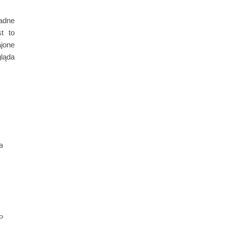
ładne
t to
jone
gląda
a
P