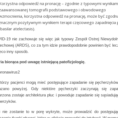
Korzystna odpowiedź na pronację – zgodnie z typowymi wynikam
zaawansowanej tomografii podstawowego i obwodowego
wzmocnienia, korzystna odpowiedź na pronację, może być zgodn
znacznym pozytywnym wynikiem terapii częciowego zapadnięcia 
(basilar atelectasis).
D-19 nie zachowuje się więc jak typowy Zespół Ostrej Niewydol
chowej (ARDS), co za tym idzie prawdopodobnie powinien być le
eco inny sposób.
ia biorąca pod uwagę istniejącą patofizjologię.
tórzy pacjenci mogą mieć postępujące zapadanie się pęcherzyków
azano powyżej. Gdy niektóre pęcherzyki zaczynają się zapa
rzona zostaje architektura płuc i powoduje zapadanie się sąsiaduj
herzyków.
li nie zostanie to w porę wykryte, może prowadzić do postępują
czenia tkanki płucnej, która w efekcie prowadzi do intubacji. W mom