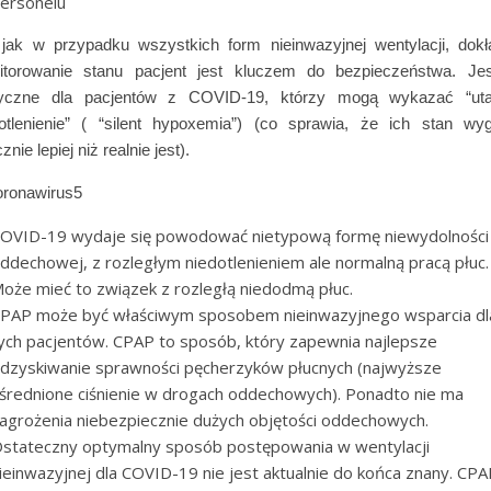
ersonelu
jak w przypadku wszystkich form nieinwazyjnej wentylacji, dok
itorowanie stanu pacjent jest kluczem do bezpieczeństwa. Jes
tyczne dla pacjentów z COVID-19, którzy mogą wykazać “uta
otlenienie” ( “silent hypoxemia”) (co sprawia, że ich stan wy
znie lepiej niż realnie jest).
OVID-19 wydaje się powodować nietypową formę niewydolności
ddechowej, z rozległym niedotlenieniem ale normalną pracą płuc.
oże mieć to związek z rozległą niedodmą płuc.
PAP może być właściwym sposobem nieinwazyjnego wsparcia dl
ych pacjentów. CPAP to sposób, który zapewnia najlepsze
dzyskiwanie sprawności pęcherzyków płucnych (najwyższe
średnione ciśnienie w drogach oddechowych). Ponadto nie ma
agrożenia niebezpiecznie dużych objętości oddechowych.
stateczny optymalny sposób postępowania w wentylacji
ieinwazyjnej dla COVID-19 nie jest aktualnie do końca znany. CPA