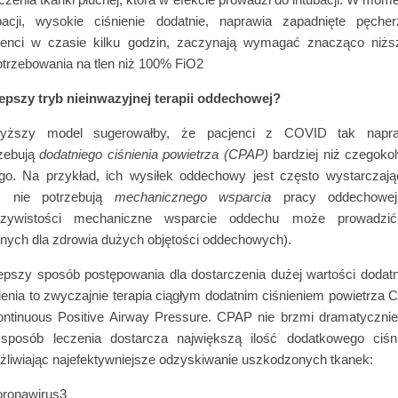
bacji, wysokie ciśnienie dodatnie, naprawia zapadnięte pęcher
jenci w czasie kilku godzin, zaczynają wymagać znacząco niżs
trzebowania na tlen niż 100% FiO2
epszy tryb nieinwazyjnej terapii oddechowej?
yższy model sugerowałby, że pacjenci z COVID tak napr
rzebują
dodatniego ciśnienia powietrza (CPAP)
bardziej niż czegoko
go. Na przykład, ich wysiłek oddechowy jest często wystarczaj
c nie potrzebują
mechanicznego wsparcia
pracy oddechowe
czywistości mechaniczne wsparcie oddechu może prowadzi
nych dla zdrowia dużych objętości oddechowych).
epszy sposób postępowania dla dostarczenia dużej wartości dodat
ienia to zwyczajnie terapia ciągłym dodatnim ciśnieniem powietrza
ntinuous Positive Airway Pressure. CPAP nie brzmi dramatycznie
 sposób leczenia dostarcza największą ilość dodatkowego ciśni
liwiając najefektywniejsze odzyskiwanie uszkodzonych tkanek: