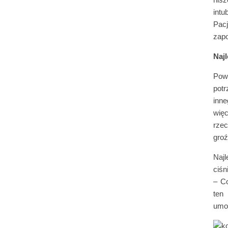
intu
Pac
zapo
Najl
Pow
pot
inne
wię
rze
groź
Najl
ciśn
– Co
ten
umoż