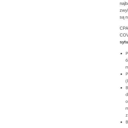
najb
zwyk
są n
CPAP
COV
syt
P
6
m
P
(
B
d
o
m
z
B