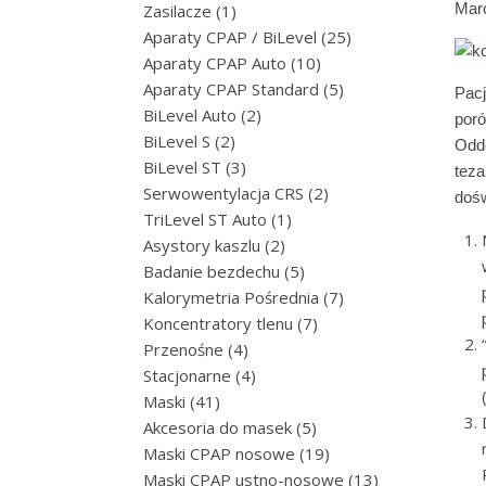
1 produkt
Mar
Zasilacze
1
25 produktów
Aparaty CPAP / BiLevel
25
10 produktów
Aparaty CPAP Auto
10
5 produktów
Aparaty CPAP Standard
5
Pacj
2 produkty
BiLevel Auto
2
por
2 produkty
BiLevel S
2
Odde
3 produkty
BiLevel ST
3
tez
2 produkty
Serwowentylacja CRS
2
dośw
1 produkt
TriLevel ST Auto
1
2 produkty
Asystory kaszlu
2
5 produktów
Badanie bezdechu
5
7 produktów
Kalorymetria Pośrednia
7
7 produktów
Koncentratory tlenu
7
4 produkty
Przenośne
4
4 produkty
Stacjonarne
4
41 produktów
Maski
41
5 produktów
Akcesoria do masek
5
19 produktów
Maski CPAP nosowe
19
13 produktów
Maski CPAP ustno-nosowe
13