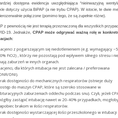
ardziej dostępna ewidencja uwzględniająca “nieinwazyjną wentyl
le dotyczy użycia BiPAP (a nie trybu CPAP). W istocie, te dwie m
ierozerwalnie połączone (pomimo tego, że są zupełnie różne).
 z pewnością nie jest terapią przeznaczoną dla wszystkich przyp
ID-19. Jednakże,
CPAP może odgrywać ważną rolę w konkret
uacjach
:
acjenci z pogarszającym się niedotlenieniem (e.g. wymagający ~
0% FiO2) , którzy nie pozostają pod wpływem silnego stresu i ni
ają zaburzeń w innych organach.
acjenci, dla których intubacja nie jest zalecana / preferowana
DNR/DNI).
rak dostępności do mechanicznych respiratorów (istnieje duży
ostęp do maszyn CPAP, które są szeroko stosowane w
bturacyjnych zaburzeniach oddechu podczas snu). Czyli, jeżeli CP
ógłby zastąpić intubację nawet w 20-40% przypadkach, mogłoby
apobiec brakom w ilości respiratorów.
rak dostępności wystarczającej ilości przeszkolonego w intubacji