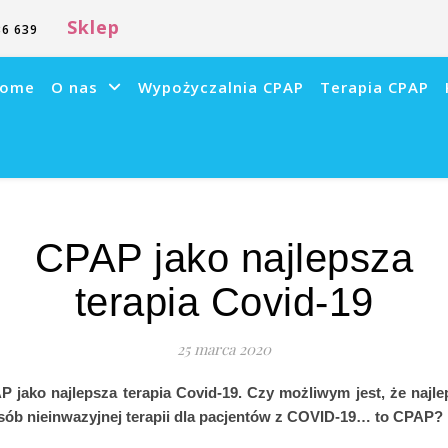
Sklep
6 639
ome
O nas
Wypożyczalnia CPAP
Terapia CPAP
CPAP jako najlepsza
terapia Covid-19
25 marca 2020
P jako najlepsza terapia Covid-19. Czy możliwym jest, że najle
sób nieinwazyjnej terapii dla pacjentów z COVID-19… to CPAP?