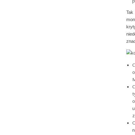
p
Tak 
mon
kry
nied
znac
C
o
M
C
t
o
u
z
O
n