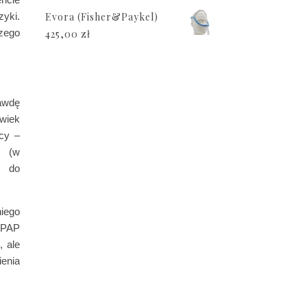
Evora (Fisher&Paykel)
zyki.
zego
425,00
zł
awdę
lwiek
ący –
j (w
ć do
niego
 CPAP
, ale
enia