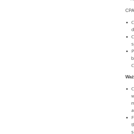
CPA
C
d
C
s
P
b
C
Waż
C
w
m
a
F
t
s