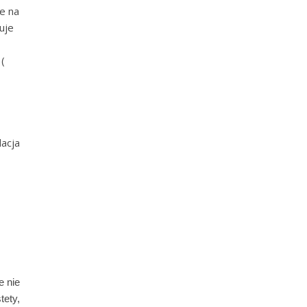
e na
uje
(
acja
e nie
ety,