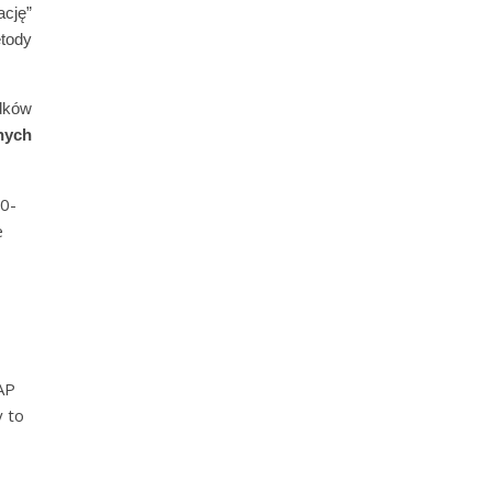
ację”
etody
adków
nych
50-
e
AP
 to