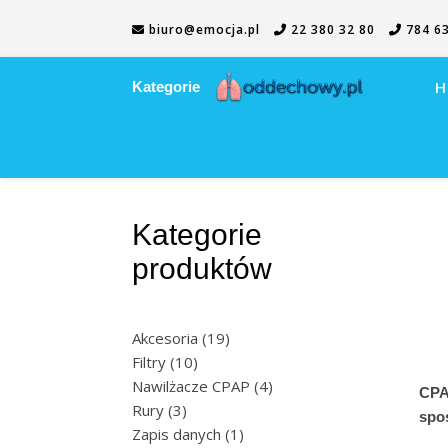
biuro@emocja.pl
22 380 32 80
784 63
H
Kategorie
Kategorie
produktów
19 produktów
Akcesoria
19
10 produktów
Filtry
10
4 produkty
Nawilżacze CPAP
4
CPA
3 produkty
Rury
3
spo
1 produkt
Zapis danych
1