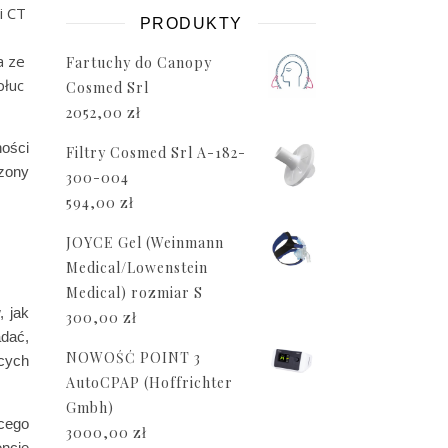
i CT
PRODUKTY
a ze
Fartuchy do Canopy
płuc
Cosmed Srl
2052,00
zł
ności
Filtry Cosmed Srl A-182-
czony
300-004
594,00
zł
JOYCE Gel (Weinmann
Medical/Lowenstein
Medical) rozmiar S
, jak
300,00
zł
dać,
NOWOŚĆ POINT 3
ących
AutoCPAP (Hoffrichter
Gmbh)
cego
3000,00
zł
encie