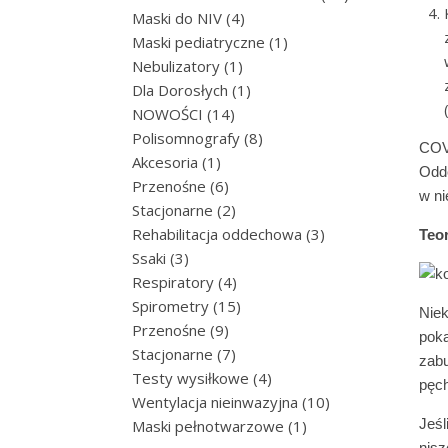
4 produkty
Maski do NIV
4
1 produkt
Maski pediatryczne
1
1 produkt
Nebulizatory
1
1 produkt
Dla Dorosłych
1
14 produktów
NOWOŚCI
14
8 produktów
Polisomnografy
8
COVI
1 produkt
Akcesoria
1
Odde
6 produktów
Przenośne
6
w ni
2 produkty
Stacjonarne
2
3 produkty
Rehabilitacja oddechowa
3
Teor
3 produkty
Ssaki
3
4 produkty
Respiratory
4
15 produktów
Spirometry
15
Niek
9 produktów
Przenośne
9
pok
7 produktów
Stacjonarne
7
zabu
4 produkty
Testy wysiłkowe
4
pęc
10 produktów
Wentylacja nieinwazyjna
10
1 produkt
Jeś
Maski pełnotwarzowe
1
nisz