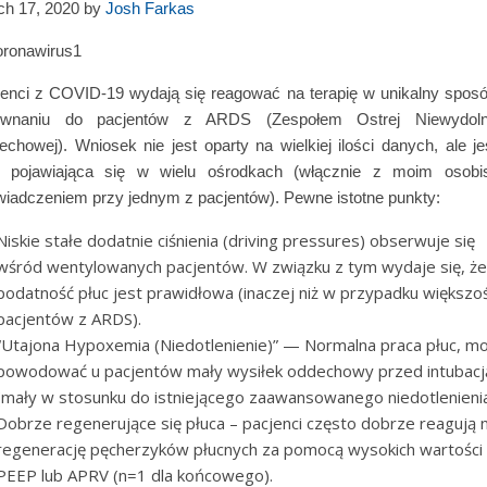
ch 17, 2020 by
Josh Farkas
enci z COVID-19 wydają się reagować na terapię w unikalny spos
ównaniu do pacjentów z ARDS (Zespołem Ostrej Niewydoln
chowej). Wniosek nie jest oparty na wielkiej ilości danych, ale je
a pojawiająca się w wielu ośrodkach (włącznie z moim osobi
iadczeniem przy jednym z pacjentów). Pewne istotne punkty:
Niskie stałe dodatnie ciśnienia (driving pressures) obserwuje się
wśród wentylowanych pacjentów. W związku z tym wydaje się, że
podatność płuc jest prawidłowa (inaczej niż w przypadku większoś
pacjentów z ARDS).
“Utajona Hypoxemia (Niedotlenienie)” — Normalna praca płuc, m
powodować u pacjentów mały wysiłek oddechowy przed intubacj
(mały w stosunku do istniejącego zaawansowanego niedotlenienia
Dobrze regenerujące się płuca – pacjenci często dobrze reagują 
regenerację pęcherzyków płucnych za pomocą wysokich wartości
PEEP lub APRV (n=1 dla końcowego).