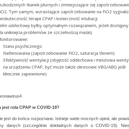
szkodzonych tkanek płucnych i zmniejszające się zapotrzebowani
iO2. Tym samym, wzrastające zapotrzebowanie na FiO2 sygnaliz
ieskuteczność terapii CPAP i konieczność intubacji.
ełm oddechowy
byłby optymalnym rozwiązaniem, jeżeli dostępny 
la uniknięcia problemów ze szczelnością maski).
onitorowanie:
Stanu psychicznego
Natlenowania (zapotrzebowanie FiO2, saturacja tlenem)
Efektywność wentylacji (objętość oddechowa i minutowa wentyl
na urządzeniu CPAP, być może także okresowe VBG/ABG jeśli
klinicznie zapewnione)
a jest rola CPAP w COVID-19?
ie jest do końca rozpoznane. Istnieje wiele mocnych opinii, ale prawi
y danych (szczególnie dokładnych danych o COVID-19). Niest