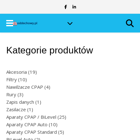
Kategorie produktów
19 produktów
Akcesoria
19
10 produktów
Filtry
10
4 produkty
Nawilżacze CPAP
4
3 produkty
Rury
3
1 produkt
Zapis danych
1
1 produkt
Zasilacze
1
25 produktów
Aparaty CPAP / BiLevel
25
10 produktów
Aparaty CPAP Auto
10
5 produktów
Aparaty CPAP Standard
5
2 produkty
BiLevel Auto
2