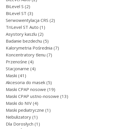
2 produkty
BiLevel S
2
3 produkty
BiLevel ST
3
2 produkty
Serwowentylacja CRS
2
1 produkt
TriLevel ST Auto
1
2 produkty
Asystory kaszlu
2
5 produktów
Badanie bezdechu
5
7 produktów
Kalorymetria Pośrednia
7
7 produktów
Koncentratory tlenu
7
4 produkty
Przenośne
4
4 produkty
Stacjonarne
4
41 produktów
Maski
41
5 produktów
Akcesoria do masek
5
19 produktów
Maski CPAP nosowe
19
13 produktów
Maski CPAP ustno-nosowe
13
4 produkty
Maski do NIV
4
1 produkt
Maski pediatryczne
1
1 produkt
Nebulizatory
1
1 produkt
Dla Dorosłych
1