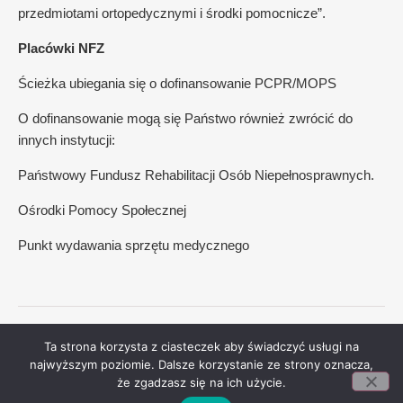
przedmiotami ortopedycznymi i środki pomocnicze”.
Placówki NFZ
Ścieżka ubiegania się o dofinansowanie PCPR/MOPS
O dofinansowanie mogą się Państwo również zwrócić do
innych instytucji:
Państwowy Fundusz Rehabilitacji Osób Niepełnosprawnych.
Ośrodki Pomocy Społecznej
Punkt wydawania sprzętu medycznego
Copyright © 2026 Oddechowy.pl | Wszelkie prawa zastrzeżone.
Ta strona korzysta z ciasteczek aby świadczyć usługi na
Home
Urządzenia oddechowe
Urządzenia diagnostyczne
najwyższym poziomie. Dalsze korzystanie ze strony oznacza,
że zgadzasz się na ich użycie.
Badania
NOWOŚCI
Koszyk