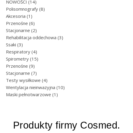
14 produktów
NOWOŚCI
14
8 produktów
Polisomnografy
8
1 produkt
Akcesoria
1
6 produktów
Przenośne
6
2 produkty
Stacjonarne
2
3 produkty
Rehabilitacja oddechowa
3
3 produkty
Ssaki
3
4 produkty
Respiratory
4
15 produktów
Spirometry
15
9 produktów
Przenośne
9
7 produktów
Stacjonarne
7
4 produkty
Testy wysiłkowe
4
10 produktów
Wentylacja nieinwazyjna
10
1 produkt
Maski pełnotwarzowe
1
Produkty firmy Cosmed.